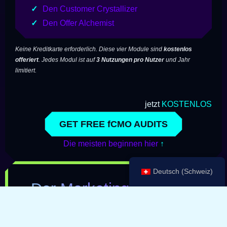
Den Customer Crystallizer
Den Offer Alchemist
Keine Kreditkarte erforderlich. Diese vier Module sind
kostenlos
offeriert
. Jedes Modul ist auf
3 Nutzungen pro Nutzer
und Jahr
limitiert.
jetzt
KOSTENLOS
GET FREE fCMO AUDITS
Die meisten beginnen hier
↑
Deutsch (Schweiz)
Der Marketing Strategie
Plan